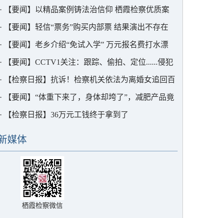
金为何被退回？
·
【要闻】以精品案例铸法治信仰 栖霞检察优质案
件评选圆满落幕
·
【要闻】轻信“票务”购买内部票 结果演出不存在
·
【要闻】老乡介绍“免试入学” 万元报名费打水漂
·
【要闻】CCTV1关注：跟踪、偷拍、定位......侵犯
公民隐私的“私家侦探”，判了！
·
【检察日报】抗诉！检察机关依法为离婚女追回百
万财产
·
【要闻】“体重下来了，身体却垮了”，减肥产品竟
含多种毒品成分
·
【检察日报】36万元工钱终于拿到了
新媒体
栖霞检察微信