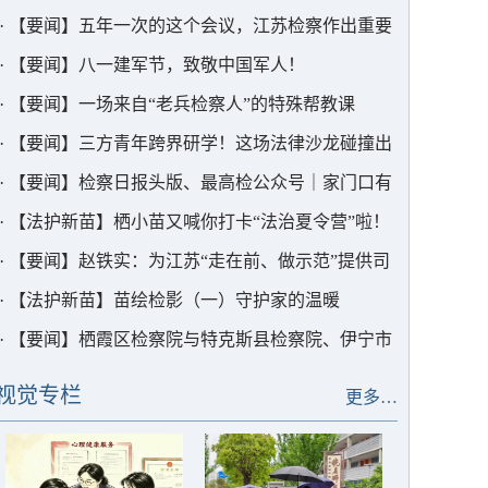
在前、当表率的实干实绩为中国式现代化江苏新实践
·
【要闻】五年一次的这个会议，江苏检察作出重要
贡献更大检察力量
部署
·
【要闻】八一建军节，致敬中国军人！
·
【要闻】一场来自“老兵检察人”的特殊帮教课
·
【要闻】三方青年跨界研学！这场法律沙龙碰撞出
思想火花
·
【要闻】检察日报头版、最高检公众号｜家门口有
个“解忧杂货铺”
·
【法护新苗】栖小苗又喊你打卡“法治夏令营”啦！
·
【要闻】赵铁实：为江苏“走在前、做示范”提供司
法保障
·
【法护新苗】苗绘检影（一）守护家的温暖
·
【要闻】栖霞区检察院与特克斯县检察院、伊宁市
检察院举行“云挂职”交流会
视觉专栏
更多…