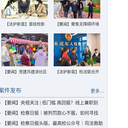
【法护新苗】苗绘检影
【要闻】聚焦无障碍环境
（一）守护家的温暖
建设 栖霞检察召开行政公
益诉讼公开听证及评议会
【要闻】党建共建进社区
【法护新苗】检法联合开
法治服务零距离
启“法”式春假炫酷模式！
案件发布
更多…
·
【要闻】央视关注 | 低门槛 高回报？线上兼职别
“上套”
·
【要闻】检察日报｜被判罚款心不服，如何寻找
“解结良方”
·
【要闻】检察日报头版、最高检公众号｜司法救助