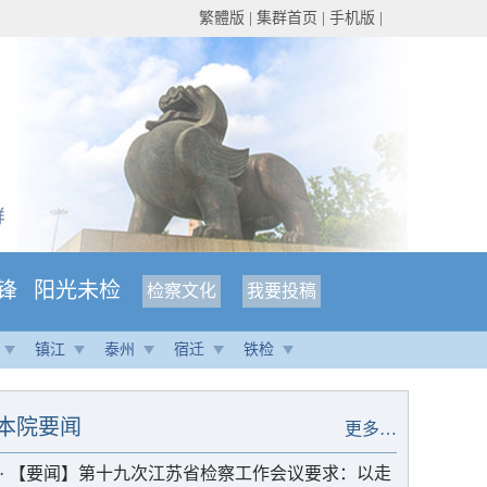
繁體版
|
集群首页
|
手机版
|
锋
阳光未检
检察文化
我要投稿
镇江
泰州
宿迁
铁检
本院要闻
更多…
·
【要闻】第十九次江苏省检察工作会议要求：以走