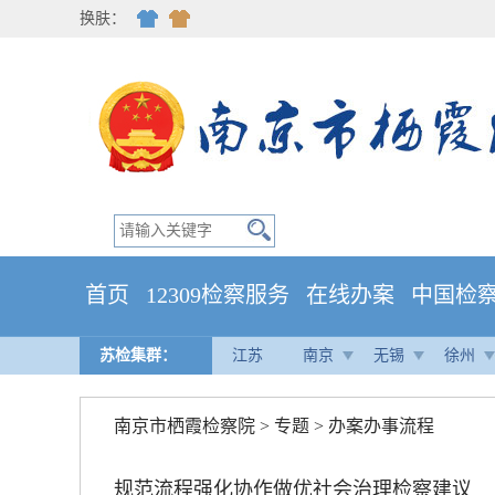
换肤：
首页
12309检察服务
在线办案
中国检
苏检集群：
江苏
南京
无锡
徐州
南京市栖霞检察院
>
专题
>
办案办事流程
规范流程强化协作做优社会治理检察建议