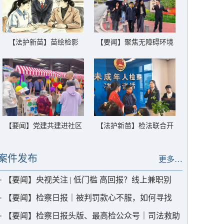
【法护新苗】苗绘检影
【要闻】聚焦无障碍环境
（一）守护家的温暖
建设 栖霞检察召开行政公
益诉讼公开听证及评议会
【要闻】党建共建进社区
【法护新苗】检法联合开
法治服务零距离
启“法”式春假炫酷模式！
案件发布
更多…
·
【要闻】央视关注 | 低门槛 高回报？线上兼职别
“上套”
·
【要闻】检察日报｜被判罚款心不服，如何寻找
“解结良方”
·
【要闻】检察日报头版、最高检公众号｜司法救助