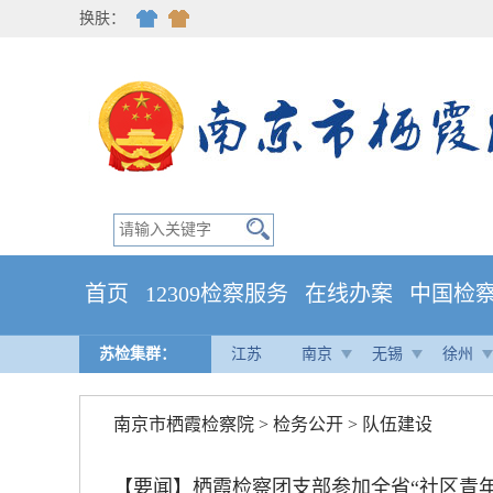
换肤：
首页
12309检察服务
在线办案
中国检
苏检集群：
江苏
南京
无锡
徐州
南京市栖霞检察院
>
检务公开
>
队伍建设
【要闻】栖霞检察团支部参加全省“社区青