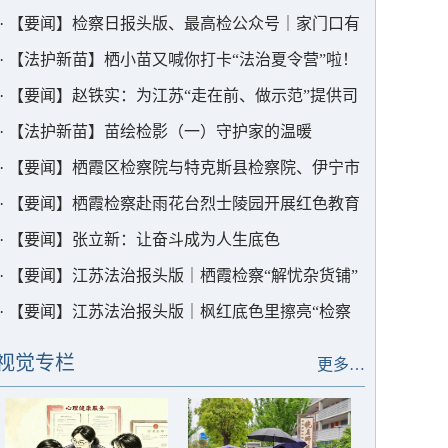
思想火花
·
【要闻】检察日报头版、最高检公众号｜家门口有
个“解忧杂货铺”
·
【法护新苗】栖小苗又喊你打卡“法治夏令营”啦！
·
【要闻】赵铁实：为江苏“走在前、做示范”提供司
法保障
·
【法护新苗】苗绘检影（一）守护家的温暖
·
【要闻】栖霞区检察院与特克斯县检察院、伊宁市
检察院举行“云挂职”交流会
·
【要闻】栖霞检察赴雨花台烈士陵园开展红色教育
·
【要闻】张立新：让奋斗成为人生底色
·
【要闻】江苏法治报头版｜栖霞检察“解忧杂货铺”
一线回应群众诉求
·
【要闻】江苏法治报头版｜枫红底色里擦亮“检察
蓝”
视觉专栏
更多…