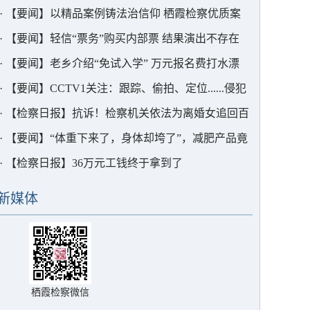
金为何被退回？
·
【要闻】以精品案例铸法治信仰 栖霞检察优质案
件评选圆满落幕
·
【要闻】轻信“票务”购买内部票 结果演出不存在
·
【要闻】老乡介绍“免试入学” 万元报名费打水漂
·
【要闻】CCTV1关注：跟踪、偷拍、定位......侵犯
公民隐私的“私家侦探”，判了！
·
【检察日报】抗诉！检察机关依法为离婚女追回百
万财产
·
【要闻】“体重下来了，身体却垮了”，减肥产品竟
含多种毒品成分
·
【检察日报】36万元工钱终于拿到了
新媒体
栖霞检察微信