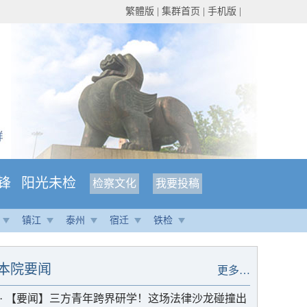
繁體版
|
集群首页
|
手机版
|
锋
阳光未检
检察文化
我要投稿
镇江
泰州
宿迁
铁检
本院要闻
更多…
·
【要闻】三方青年跨界研学！这场法律沙龙碰撞出