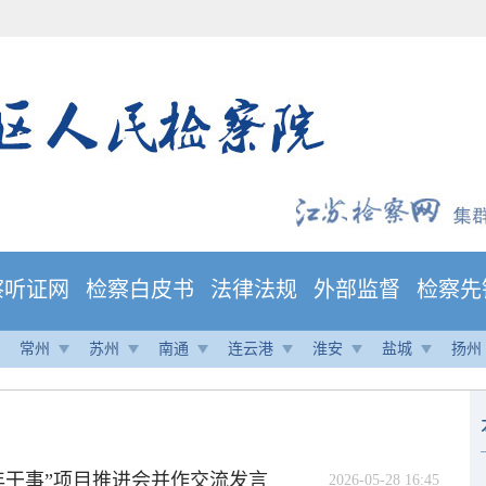
察听证网
检察白皮书
法律法规
外部监督
检察先
常州
苏州
南通
连云港
淮安
盐城
扬州
年干事”项目推进会并作交流发言
2026-05-28 16:45