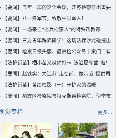
在前、当表率的实干实绩为中国式现代化江苏新实践
·
【要闻】五年一次的这个会议，江苏检察作出重要
贡献更大检察力量
部署
·
【要闻】八一建军节，致敬中国军人！
·
【要闻】一场来自“老兵检察人”的特殊帮教课
·
【要闻】三方青年跨界研学！这场法律沙龙碰撞出
思想火花
·
【要闻】检察日报头版、最高检公众号｜家门口有
个“解忧杂货铺”
·
【法护新苗】栖小苗又喊你打卡“法治夏令营”啦！
·
【要闻】赵铁实：为江苏“走在前、做示范”提供司
法保障
·
【法护新苗】苗绘检影（一）守护家的温暖
·
【要闻】栖霞区检察院与特克斯县检察院、伊宁市
检察院举行“云挂职”交流会
视觉专栏
更多…