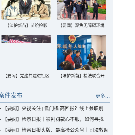
【法护新苗】苗绘检影
【要闻】聚焦无障碍环境
（一）守护家的温暖
建设 栖霞检察召开行政公
益诉讼公开听证及评议会
【要闻】党建共建进社区
【法护新苗】检法联合开
法治服务零距离
启“法”式春假炫酷模式！
案件发布
更多…
·
【要闻】央视关注 | 低门槛 高回报？线上兼职别
“上套”
·
【要闻】检察日报｜被判罚款心不服，如何寻找
“解结良方”
·
【要闻】检察日报头版、最高检公众号｜司法救助