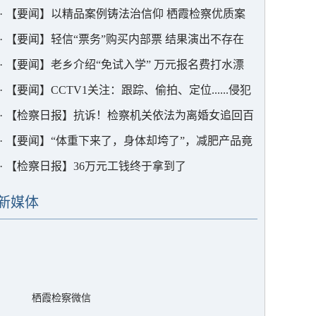
金为何被退回？
·
【要闻】以精品案例铸法治信仰 栖霞检察优质案
件评选圆满落幕
·
【要闻】轻信“票务”购买内部票 结果演出不存在
·
【要闻】老乡介绍“免试入学” 万元报名费打水漂
·
【要闻】CCTV1关注：跟踪、偷拍、定位......侵犯
公民隐私的“私家侦探”，判了！
·
【检察日报】抗诉！检察机关依法为离婚女追回百
万财产
·
【要闻】“体重下来了，身体却垮了”，减肥产品竟
含多种毒品成分
·
【检察日报】36万元工钱终于拿到了
新媒体
栖霞检察微信