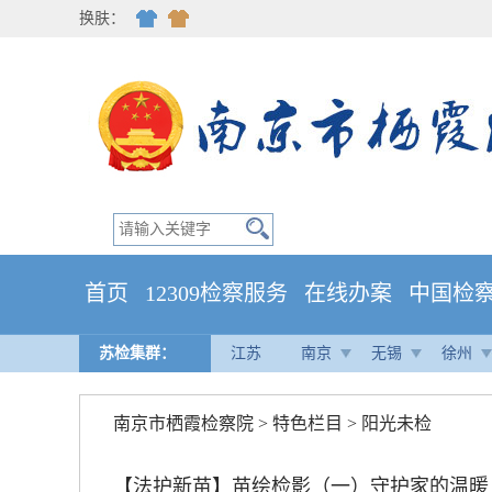
换肤：
首页
12309检察服务
在线办案
中国检
苏检集群：
江苏
南京
无锡
徐州
南京市栖霞检察院
>
特色栏目
>
阳光未检
【法护新苗】苗绘检影（一）守护家的温暖