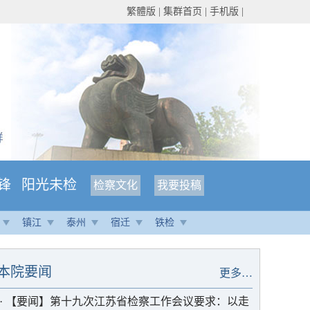
繁體版
|
集群首页
|
手机版
|
锋
阳光未检
检察文化
我要投稿
镇江
泰州
宿迁
铁检
本院要闻
更多…
·
【要闻】第十九次江苏省检察工作会议要求：以走