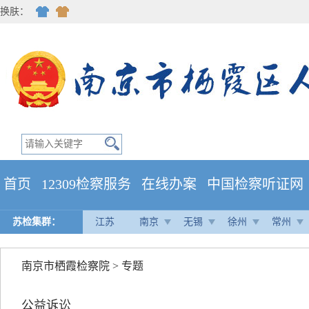
换肤：
首页
12309检察服务
在线办案
中国检察听证网
苏检集群：
江苏
南京
无锡
徐州
常州
南京市栖霞检察院
>
专题
公益诉讼