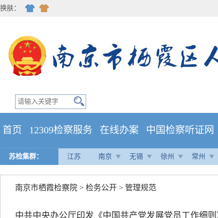
换肤：
首页
12309检察服务
在线办案
中国检察听证网
苏检集群：
江苏
南京
无锡
徐州
常州
南京市栖霞检察院
>
检务公开
>
管理规范
中共中央办公厅印发《中国共产党发展党员工作细则